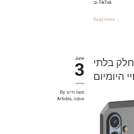
וב‑TikTok
Read more
חלק בלתי
June
3
י היומיום
By
משה חיים
,
אופנה
Articles