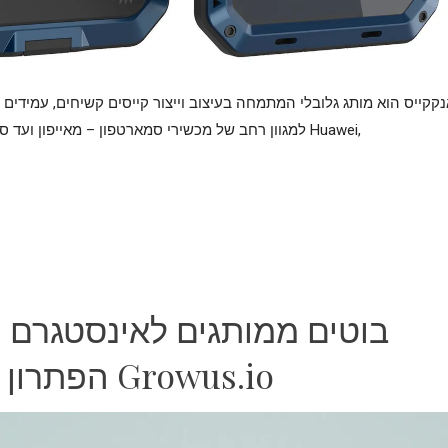
למגוון רחב של מכשירי סמארטפון – מאייפון ועד סמסונג, כולל דגמים של Huawei,
בוטים ממותגים לאינסטגרם ו
הפתרון המלא של Growus.io