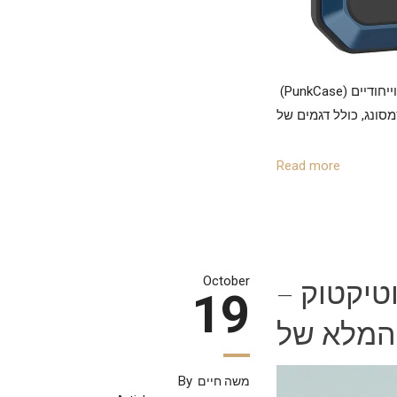
(PunkCase) פאנקקייס הוא מותג גלובלי המתמחה בעיצוב וייצור קייסים קשיחים, עמידים וייחודיים
Read more
טיקטוק –
October
19
By
משה חיים